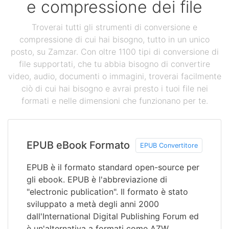
e compressione dei file
Troverai tutti gli strumenti di conversione e
compressione di cui hai bisogno, tutto in un unico
posto, su Zamzar. Con oltre 1100 tipi di conversione di
file supportati, che tu abbia bisogno di convertire
video, audio, documenti o immagini, troverai facilmente
ciò di cui hai bisogno e avrai presto i tuoi file nei
formati e nelle dimensioni che funzionano per te.
EPUB eBook Formato
EPUB Convertitore
EPUB è il formato standard open-source per
gli ebook. EPUB è l'abbreviazione di
"electronic publication". Il formato è stato
sviluppato a metà degli anni 2000
dall'International Digital Publishing Forum ed
è un'alternativa a formati come AZW,