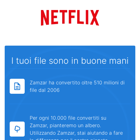
I tuoi file sono in buone mani
Zamzar ha convertito oltre 510 milioni di
file dal 2006
Per ogni 10.000 file convertiti su
Zamzar, pianteremo un albero.
Utilizzando Zamzar, stai aiutando a fare