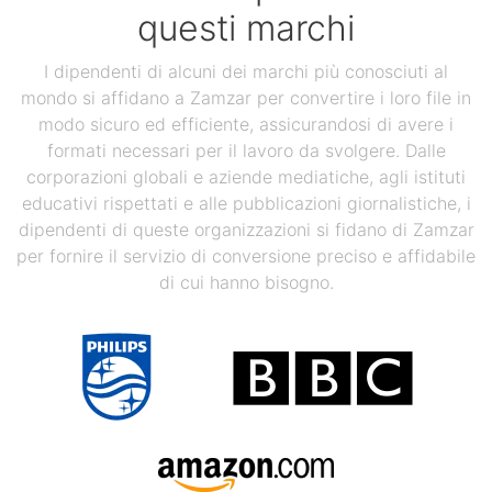
questi marchi
I dipendenti di alcuni dei marchi più conosciuti al
mondo si affidano a Zamzar per convertire i loro file in
modo sicuro ed efficiente, assicurandosi di avere i
formati necessari per il lavoro da svolgere. Dalle
corporazioni globali e aziende mediatiche, agli istituti
educativi rispettati e alle pubblicazioni giornalistiche, i
dipendenti di queste organizzazioni si fidano di Zamzar
per fornire il servizio di conversione preciso e affidabile
di cui hanno bisogno.