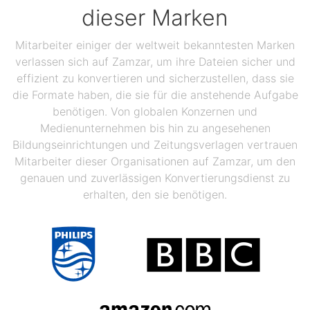
dieser Marken
Mitarbeiter einiger der weltweit bekanntesten Marken
verlassen sich auf Zamzar, um ihre Dateien sicher und
effizient zu konvertieren und sicherzustellen, dass sie
die Formate haben, die sie für die anstehende Aufgabe
benötigen. Von globalen Konzernen und
Medienunternehmen bis hin zu angesehenen
Bildungseinrichtungen und Zeitungsverlagen vertrauen
Mitarbeiter dieser Organisationen auf Zamzar, um den
genauen und zuverlässigen Konvertierungsdienst zu
erhalten, den sie benötigen.