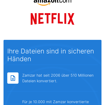
Ihre Dateien sind in sicheren
Händen
Zamzar hat seit 2006 über 510 Millionen
Dateien konvertiert.
Für je 10.000 mit Zamzar konvertierte