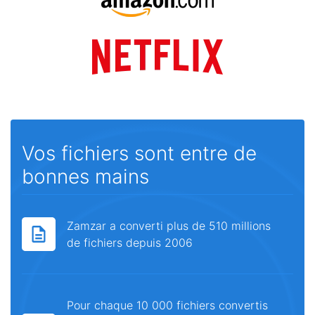
Vos fichiers sont entre de
bonnes mains
Zamzar a converti plus de 510 millions
de fichiers depuis 2006
Pour chaque 10 000 fichiers convertis