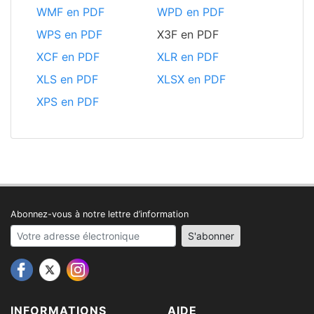
WMF en PDF
WPD en PDF
WPS en PDF
X3F en PDF
XCF en PDF
XLR en PDF
XLS en PDF
XLSX en PDF
XPS en PDF
Abonnez-vous à notre lettre d’information
Your email address
S'abonner
INFORMATIONS
AIDE