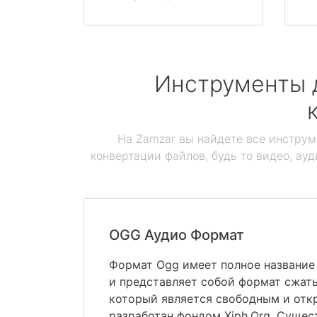
Инструменты 
На Zamzar вы найдете все инструм
конвертации файлов, будь то видео, ауд
OGG Аудио Формат
Формат Ogg имеет полное название O
и представляет собой формат сжат
который является свободным и отк
разработан фондом Xiph.Org. Суще