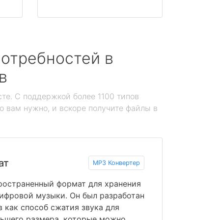
отребностей в
в
те. С поддержкой более 1100 типов
то вам нужно, и вскоре получите файлы в
ат
MP3 Конвертер
ространенный формат для хранения
ифровой музыки. Он был разработан
в как способ сжатия звука для
ньшего размера, которые можно