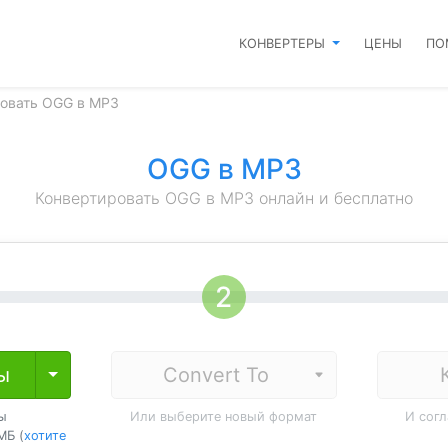
КОНВЕРТЕРЫ
ЦЕНЫ
ПО
овать OGG в MP3
OGG в MP3
Конвертировать OGG в MP3 онлайн и бесплатно
ы
Toggle Dropdown
ы
Или выберите новый формат
И сог
МБ (
хотите