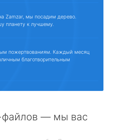
на Zamzar, мы посадим дерево.
шу планету к лучшему.
ным пожертвованиям. Каждый месяц
зличным благотворительным
с-файлов — мы вас