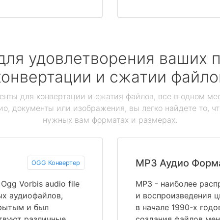
для удовлетворения ваших п
конвертации и сжатии файло
енты для конвертации и сжатия файлов, все в одном мес
ио, документы или изображения, вы легко найдете то, ч
нужных вам форматах и размерах.
MP3 Аудио Форм
OGG Конвертер
gg Vorbis audio file
MP3 - наиболее расп
ых аудиофайлов,
и воспроизведения ц
рытым и был
в начале 1990-х годо
ствуют различные
создания файлов ме