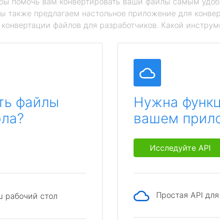
обы помочь вам конвертировать ваши файлы самым удоб
мы также предлагаем настольное приложение для конвер
й конвертации файлов для разработчиков. Какой инструм
ть файлы
Нужна функц
ола?
вашем прил
Исследуйте API
Простая API дл
ш рабочий стол