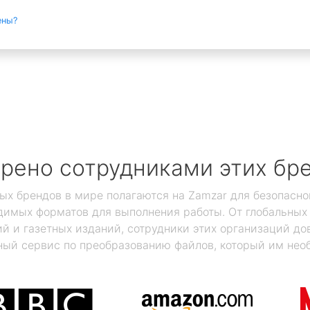
ены?
рено сотрудниками этих бр
ых брендов в мире полагаются на Zamzar для безопасно
димых форматов для выполнения работы. От глобальны
 и газетных изданий, сотрудники этих организаций дов
ый сервис по преобразованию файлов, который им нео