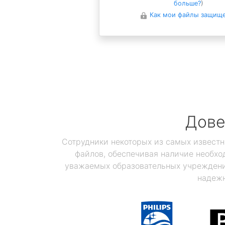
больше?
)
Как мои файлы защищ
Дове
Сотрудники некоторых из самых известн
файлов, обеспечивая наличие необхо
уважаемых образовательных учреждений
надежн