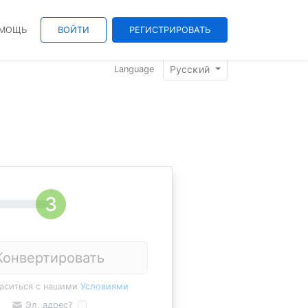
МОЩЬ
ВОЙТИ
РЕГИСТРИРОВАТЬ
Pyccĸий
Language
Конвертировать
ласиться с нашими
Условиями
Эл. адрес?