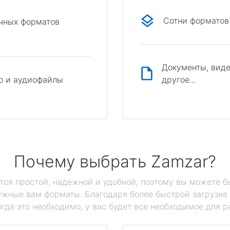
Сотни форматов
ичных форматов
Документы, виде
другое...
о и аудиофайлы
Почему выбрать Zamzar?
тся простой, надежной и удобной, поэтому вы можете б
нужные вам форматы. Благодаря более быстрой загрузк
огда это необходимо, у вас будет все необходимое для 