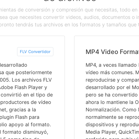
ientas de conversión y compresión que necesitas, todo en 
sea que necesites convertir videos, audios, documentos o 
pronto tendrás tus archivos en los formatos y tamaños que 
MP4 Video Forma
FLV Convertidor
desarrollado
MP4, a veces llamado 
sa que posteriormente
vídeo más comunes. M
005. Los archivos FLV
reproducirse y compart
dobe Flash Player y
desarrollado por el M
convirtió en el tipo de
pero se ha convertido 
reproductores de vídeo
ahora lo mantiene la O
et, gracias a la
Normalización. Como 
plugin Flash para
normalmente se reprod
lio apoyo al formato.
dispositivos y reprod
el formato disminuyó,
Media Player, QuickTi