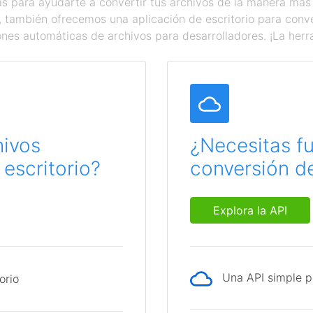
 para ayudarte a convertir tus archivos de la manera más
a, también ofrecemos una aplicación de escritorio para con
ones automáticas de archivos para desarrolladores. ¡La herr
hivos
¿Necesitas f
escritorio?
conversión de
Explora la API
Una API simple p
orio