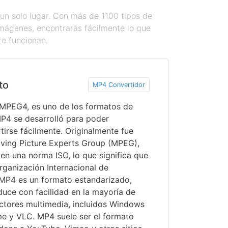
un solo lugar. Con más de 1100 tipos de
imágenes, encontrarás fácilmente lo que
te funcionan.
to
MP4 Convertidor
MPEG4, es uno de los formatos de
P4 se desarrolló para poder
irse fácilmente. Originalmente fue
oving Picture Experts Group (MPEG),
en una norma ISO, lo que significa que
rganización Internacional de
MP4 es un formato estandarizado,
uce con facilidad en la mayoría de
uctores multimedia, incluidos Windows
me y VLC. MP4 suele ser el formato