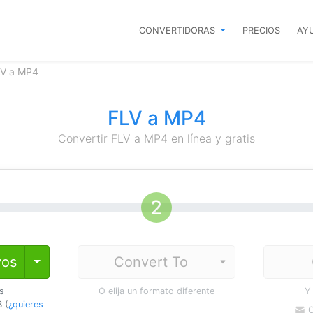
CONVERTIDORAS
PRECIOS
AY
LV a MP4
FLV a MP4
Convertir FLV a MP4 en línea y gratis
vos
Toggle Dropdown
os
O elija un formato diferente
Y
 (
¿quieres
C