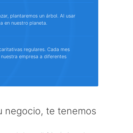
ar, plantaremos un árbol. Al usar
a en nuestro planeta.
aritativas regulares. Cada mes
 nuestra empresa a diferentes
tu negocio, te tenemos