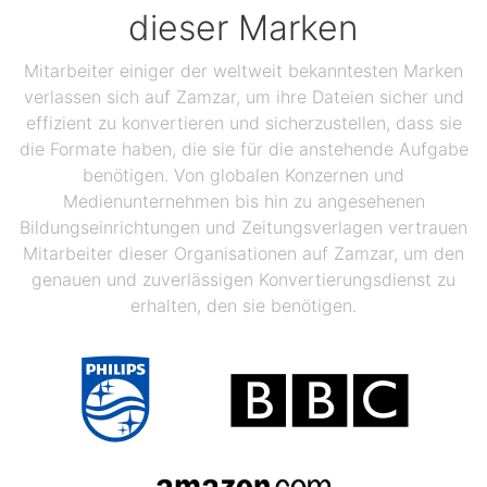
dieser Marken
Mitarbeiter einiger der weltweit bekanntesten Marken
verlassen sich auf Zamzar, um ihre Dateien sicher und
effizient zu konvertieren und sicherzustellen, dass sie
die Formate haben, die sie für die anstehende Aufgabe
benötigen. Von globalen Konzernen und
Medienunternehmen bis hin zu angesehenen
Bildungseinrichtungen und Zeitungsverlagen vertrauen
Mitarbeiter dieser Organisationen auf Zamzar, um den
genauen und zuverlässigen Konvertierungsdienst zu
erhalten, den sie benötigen.