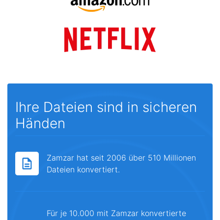
Ihre Dateien sind in sicheren
Händen
Zamzar hat seit 2006 über 510 Millionen
Dateien konvertiert.
Für je 10.000 mit Zamzar konvertierte