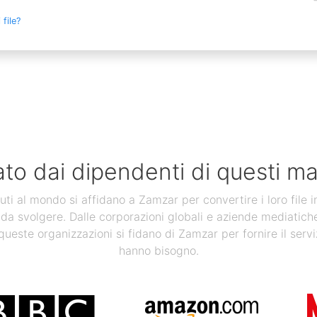
file?
ato dai dipendenti di questi ma
uti al mondo si affidano a Zamzar per convertire i loro file 
 da svolgere. Dalle corporazioni globali e aziende mediatiche, a
 queste organizzazioni si fidano di Zamzar per fornire il servi
hanno bisogno.