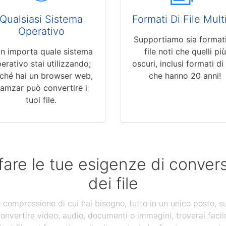
Qualsiasi Sistema
Formati Di File Multi
Operativo
Supportiamo sia formati
n importa quale sistema
file noti che quelli più
erativo stai utilizzando;
oscuri, inclusi formati di 
nché hai un browser web,
che hanno 20 anni!
amzar può convertire i
tuoi file.
fare le tue esigenze di conve
dei file
 e compressione di cui hai bisogno, tutto in un unico posto, s
convertire video, audio, documenti o immagini, troverai facil