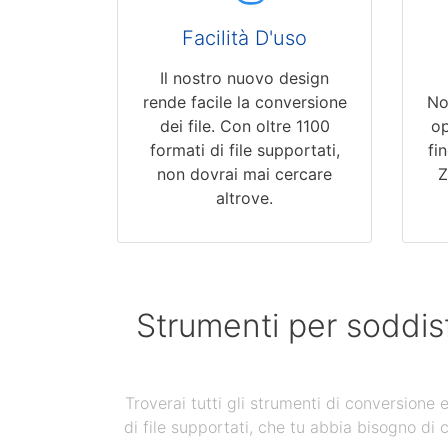
Facilità D'uso
Il nostro nuovo design
rende facile la conversione
No
dei file. Con oltre 1100
op
formati di file supportati,
fi
non dovrai mai cercare
Z
altrove.
Strumenti per soddis
Troverai tutti gli strumenti di conversione
di file supportati, che tu abbia bisogno di 