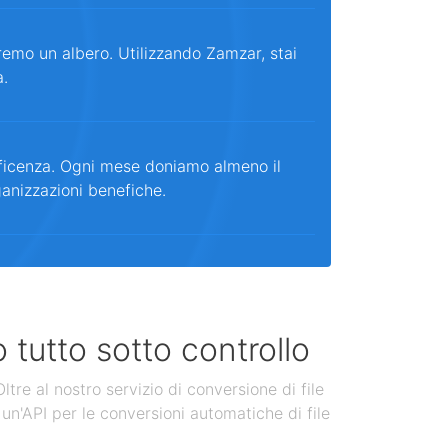
remo un albero. Utilizzando Zamzar, stai
a.
ficenza. Ogni mese doniamo almeno il
ganizzazioni benefiche.
 tutto sotto controllo
tre al nostro servizio di conversione di file
un'API per le conversioni automatiche di file