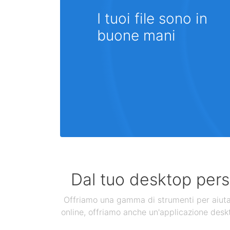
I tuoi file sono in
buone mani
Dal tuo desktop perso
Offriamo una gamma di strumenti per aiutarti
online, offriamo anche un'applicazione deskt