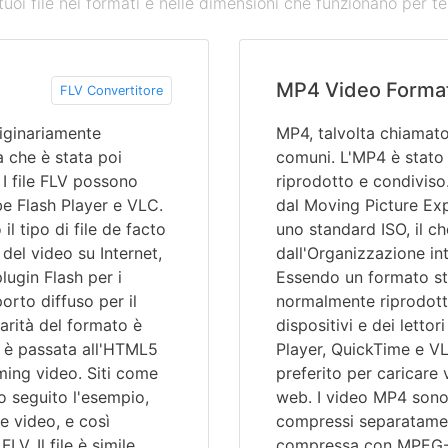
tuoi file nei formati e nelle dimensioni che funzionano per te
MP4 Video Forma
FLV Convertitore
originariamente
MP4, talvolta chiamat
 che è stata poi
comuni. L'MP4 è stato 
I file FLV possono
riprodotto e condiviso
e Flash Player e VLC.
dal Moving Picture Ex
il tipo di file de facto
uno standard ISO, il ch
i del video su Internet,
dall'Organizzazione in
lugin Flash per i
Essendo un formato st
rto diffuso per il
normalmente riprodotto
arità del formato è
dispositivi e dei letto
 è passata all'HTML5
Player, QuickTime e VL
ming video. Siti come
preferito per caricare 
o seguito l'esempio,
web. I video MP4 sono
e video, e così
compressi separatamen
V. Il file è simile
compressa con MPEG-4,