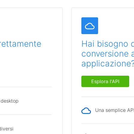
direttamente
Hai bisogno d
conversione al
applicazione
Esplora l'API
 desktop
Una semplice API 
diversi