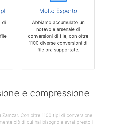
pli
Molto Esperto
 di
Abbiamo accumulato un
notevole arsenale di
file
conversioni di file, con oltre
1100 diverse conversioni di
file ora supportate.
rsione e compressione
u Zamzar. Con oltre 1100 tipi di conversione
mente ciò di cui hai bisogno e avrai presto i