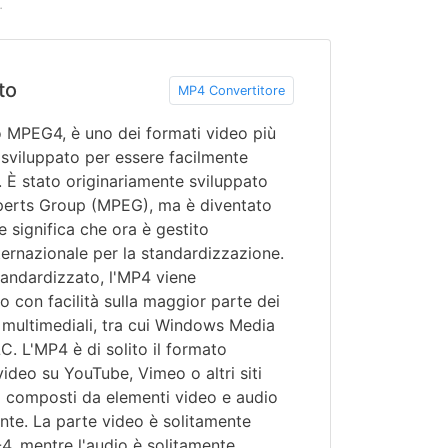
.
to
MP4 Convertitore
o MPEG4, è uno dei formati video più
sviluppato per essere facilmente
. È stato originariamente sviluppato
perts Group (MPEG), ma è diventato
e significa che ora è gestito
ternazionale per la standardizzazione.
andardizzato, l'MP4 viene
 con facilità sulla maggior parte dei
ri multimediali, tra cui Windows Media
C. L'MP4 è di solito il formato
video su YouTube, Vimeo o altri siti
 composti da elementi video e audio
te. La parte video è solitamente
 mentre l'audio è solitamente