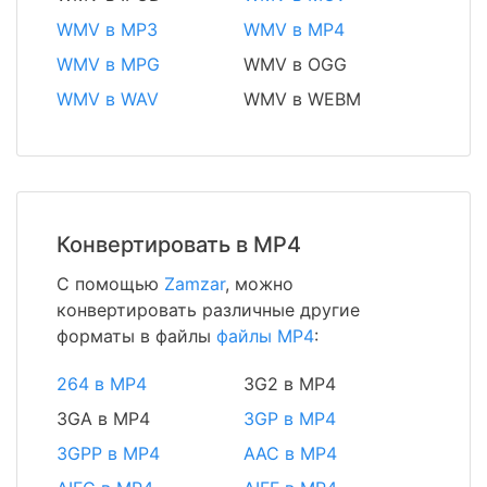
WMV в MP3
WMV в MP4
WMV в MPG
WMV в OGG
WMV в WAV
WMV в WEBM
Конвертировать в MP4
С помощью
Zamzar
, можно
конвертировать различные другие
форматы в файлы
файлы MP4
:
264 в MP4
3G2 в MP4
3GA в MP4
3GP в MP4
3GPP в MP4
AAC в MP4