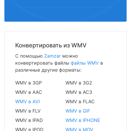
Конвертировать из WMV
С помощью
Zamzar
можно
конвертировать файлы
файлы WMV
в
различные другие форматы:
WMV в 3GP
WMV в 3G2
WMV в AAC
WMV в AC3
WMV в AVI
WMV в FLAC
WMV в FLV
WMV в GIF
WMV в IPAD
WMV в IPHONE
WMV в IPOD
WMV в MOV