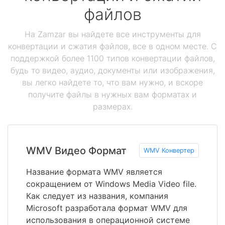
файлов
На Zamzar вы найдете все инструменты для
конвертации и сжатия файлов, все в одном месте. С
поддержкой более 1100 типов конвертации файлов,
будь то видео, аудио, документы или изображения,
вы легко найдете то, что вам нужно, и вскоре
получите файлы в нужных вам форматах и
размерах.
WMV Видео Формат
WMV Конвертер
Название формата WMV является
сокращением от Windows Media Video file.
Как следует из названия, компания
Microsoft разработала формат WMV для
использования в операционной системе