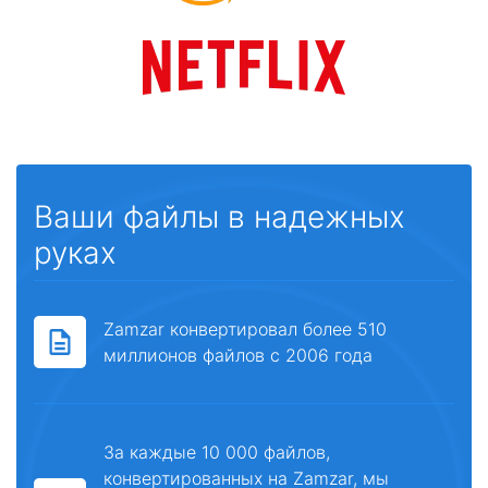
Ваши файлы в надежных
руках
Zamzar конвертировал более 510
миллионов файлов с 2006 года
За каждые 10 000 файлов,
конвертированных на Zamzar, мы