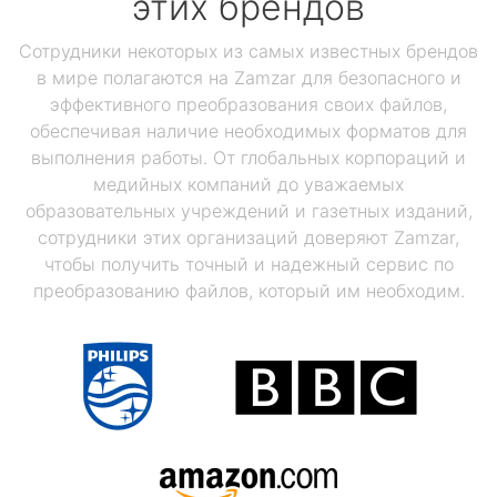
этих брендов
Сотрудники некоторых из самых известных брендов
в мире полагаются на Zamzar для безопасного и
эффективного преобразования своих файлов,
обеспечивая наличие необходимых форматов для
выполнения работы. От глобальных корпораций и
медийных компаний до уважаемых
образовательных учреждений и газетных изданий,
сотрудники этих организаций доверяют Zamzar,
чтобы получить точный и надежный сервис по
преобразованию файлов, который им необходим.