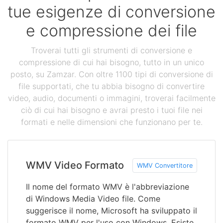
tue esigenze di conversione
e compressione dei file
Troverai tutti gli strumenti di conversione e
compressione di cui hai bisogno, tutto in un unico
posto, su Zamzar. Con oltre 1100 tipi di conversione di
file supportati, che tu abbia bisogno di convertire
video, audio, documenti o immagini, troverai facilmente
ciò di cui hai bisogno e avrai presto i tuoi file nei
formati e nelle dimensioni che funzionano per te.
WMV Video Formato
WMV Convertitore
Il nome del formato WMV è l'abbreviazione
di Windows Media Video file. Come
suggerisce il nome, Microsoft ha sviluppato il
formato WMV per l'uso con Windows. Esiste