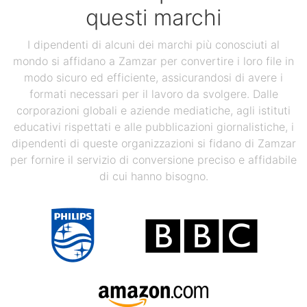
questi marchi
I dipendenti di alcuni dei marchi più conosciuti al
mondo si affidano a Zamzar per convertire i loro file in
modo sicuro ed efficiente, assicurandosi di avere i
formati necessari per il lavoro da svolgere. Dalle
corporazioni globali e aziende mediatiche, agli istituti
educativi rispettati e alle pubblicazioni giornalistiche, i
dipendenti di queste organizzazioni si fidano di Zamzar
per fornire il servizio di conversione preciso e affidabile
di cui hanno bisogno.