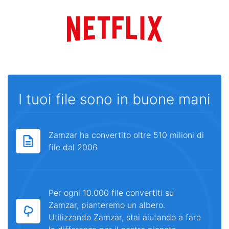
I tuoi file sono in buone mani
Zamzar ha convertito oltre 510 milioni di
file dal 2006
Per ogni 10.000 file convertiti su
Zamzar, pianteremo un albero.
Utilizzando Zamzar, stai aiutando a fare