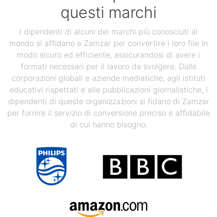
questi marchi
I dipendenti di alcuni dei marchi più conosciuti al
mondo si affidano a Zamzar per convertire i loro file in
modo sicuro ed efficiente, assicurandosi di avere i
formati necessari per il lavoro da svolgere. Dalle
corporazioni globali e aziende mediatiche, agli istituti
educativi rispettati e alle pubblicazioni giornalistiche, i
dipendenti di queste organizzazioni si fidano di Zamzar
per fornire il servizio di conversione preciso e affidabile
di cui hanno bisogno.