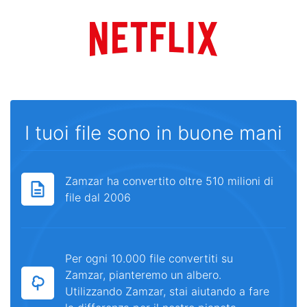
I tuoi file sono in buone mani
Zamzar ha convertito oltre 510 milioni di
file dal 2006
Per ogni 10.000 file convertiti su
Zamzar, pianteremo un albero.
Utilizzando Zamzar, stai aiutando a fare