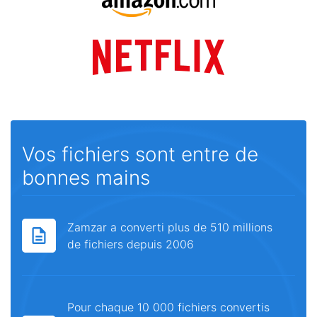
Vos fichiers sont entre de
bonnes mains
Zamzar a converti plus de 510 millions
de fichiers depuis 2006
Pour chaque 10 000 fichiers convertis