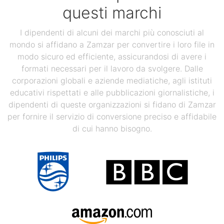
questi marchi
I dipendenti di alcuni dei marchi più conosciuti al
mondo si affidano a Zamzar per convertire i loro file in
modo sicuro ed efficiente, assicurandosi di avere i
formati necessari per il lavoro da svolgere. Dalle
corporazioni globali e aziende mediatiche, agli istituti
educativi rispettati e alle pubblicazioni giornalistiche, i
dipendenti di queste organizzazioni si fidano di Zamzar
per fornire il servizio di conversione preciso e affidabile
di cui hanno bisogno.