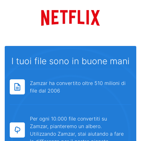
I tuoi file sono in buone mani
Zamzar ha convertito oltre 510 milioni di
file dal 2006
Per ogni 10.000 file convertiti su
Zamzar, pianteremo un albero.
Utilizzando Zamzar, stai aiutando a fare