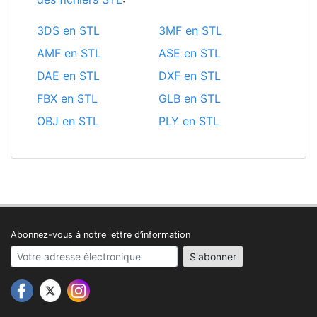
3DS en STL
3MF en STL
AMF en STL
ASE en STL
DAE en STL
DXF en STL
FBX en STL
GLB en STL
OBJ en STL
PLY en STL
Abonnez-vous à notre lettre d’information
Your email address
S'abonner