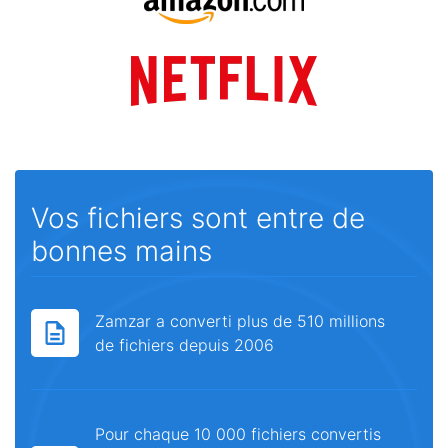
Vos fichiers sont entre de
bonnes mains
Zamzar a converti plus de 510 millions
de fichiers depuis 2006
Pour chaque 10 000 fichiers convertis