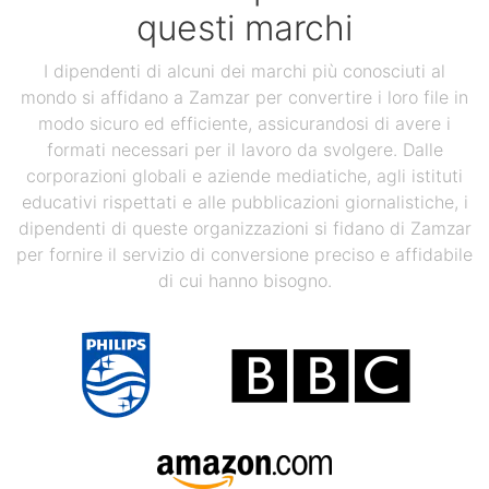
questi marchi
I dipendenti di alcuni dei marchi più conosciuti al
mondo si affidano a Zamzar per convertire i loro file in
modo sicuro ed efficiente, assicurandosi di avere i
formati necessari per il lavoro da svolgere. Dalle
corporazioni globali e aziende mediatiche, agli istituti
educativi rispettati e alle pubblicazioni giornalistiche, i
dipendenti di queste organizzazioni si fidano di Zamzar
per fornire il servizio di conversione preciso e affidabile
di cui hanno bisogno.