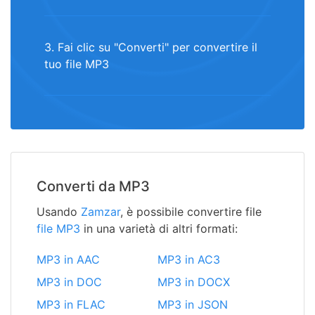
3. Fai clic su "Converti" per convertire il
tuo file MP3
Converti da MP3
Usando
Zamzar
, è possibile convertire file
file MP3
in una varietà di altri formati:
MP3 in AAC
MP3 in AC3
MP3 in DOC
MP3 in DOCX
MP3 in FLAC
MP3 in JSON