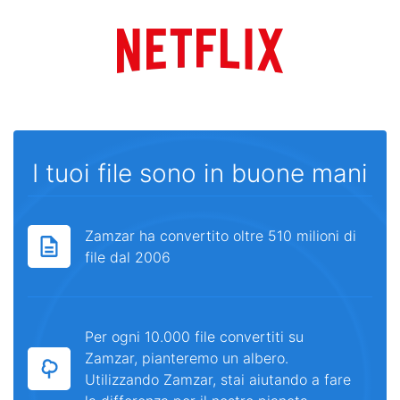
I tuoi file sono in buone mani
Zamzar ha convertito oltre 510 milioni di
file dal 2006
Per ogni 10.000 file convertiti su
Zamzar, pianteremo un albero.
Utilizzando Zamzar, stai aiutando a fare