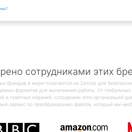
ены?
рено сотрудниками этих бр
ых брендов в мире полагаются на Zamzar для безопасно
димых форматов для выполнения работы. От глобальны
 и газетных изданий, сотрудники этих организаций дов
ый сервис по преобразованию файлов, который им нео