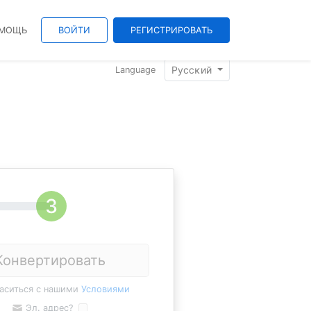
МОЩЬ
ВОЙТИ
РЕГИСТРИРОВАТЬ
Pyccĸий
Language
Конвертировать
ласиться с нашими
Условиями
Эл. адрес?