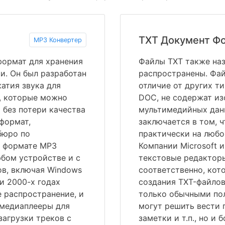
TXT Документ Ф
MP3 Конвертер
формат для хранения
Файлы TXT также назы
и. Он был разработан
распространены. Фай
жатия звука для
отличие от других т
, которые можно
DOC, не содержат из
 без потери качества
мультимедийных данн
 формат,
заключается в том, 
бюро по
практически на любо
в формате MP3
Компании Microsoft 
бом устройстве и с
текстовые редакторы
в, включая Windows
соответственно, кот
 и 2000-х годах
создания TXT-файлов
 распространение, и
только обычными пол
 медиаплееры для
могут решить вести 
загрузки треков с
заметки и т.п., но и