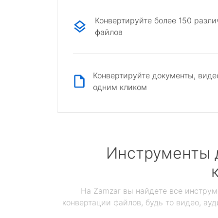
Конвертируйте более 150 разл
файлов
Конвертируйте документы, виде
одним кликом
Инструменты 
На Zamzar вы найдете все инструм
конвертации файлов, будь то видео, ауд