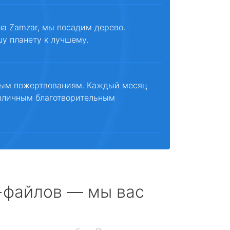
на Zamzar, мы посадим дерево.
шу планету к лучшему.
ным пожертвованиям. Каждый месяц
зличным благотворительным
с-файлов — мы вас