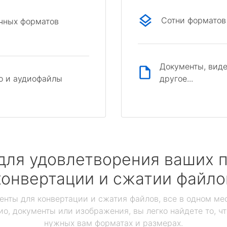
Сотни форматов
ичных форматов
Документы, виде
другое...
о и аудиофайлы
для удовлетворения ваших п
конвертации и сжатии файло
енты для конвертации и сжатия файлов, все в одном мес
ио, документы или изображения, вы легко найдете то, ч
нужных вам форматах и размерах.