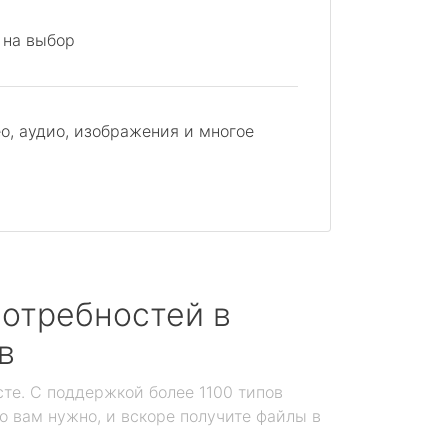
 на выбор
о, аудио, изображения и многое
отребностей в
в
те. С поддержкой более 1100 типов
то вам нужно, и вскоре получите файлы в