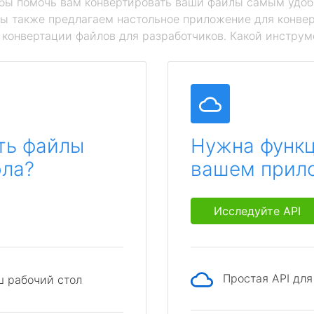
обы помочь вам конвертировать ваши файлы самым удоб
мы также предлагаем настольное приложение для конвер
й конвертации файлов для разработчиков. Какой инструм
ть файлы
Нужна функц
ола?
вашем прил
Исследуйте API
Простая API дл
ш рабочий стол