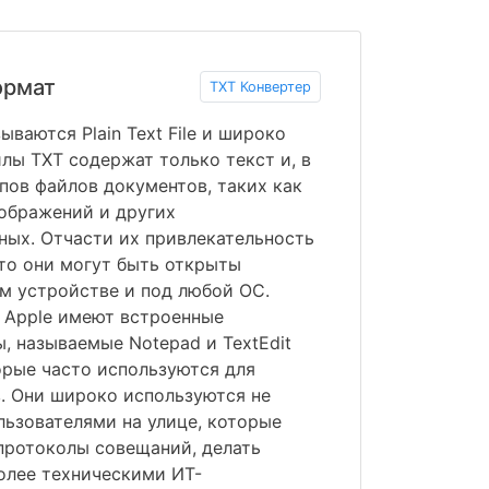
ормат
TXT Конвертер
ваются Plain Text File и широко
лы TXT содержат только текст и, в
ипов файлов документов, таких как
ображений и других
ых. Отчасти их привлекательность
что они могут быть открыты
м устройстве и под любой ОС.
и Apple имеют встроенные
, называемые Notepad и TextEdit
орые часто используются для
. Они широко используются не
ьзователями на улице, которые
протоколы совещаний, делать
 более техническими ИТ-