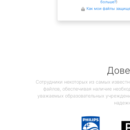
больше?
)
Как мои файлы защищ
Дове
Сотрудники некоторых из самых известн
файлов, обеспечивая наличие необхо
уважаемых образовательных учреждений
надежн