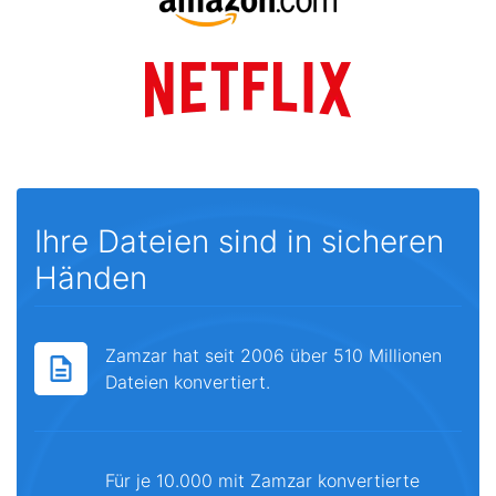
Ihre Dateien sind in sicheren
Händen
Zamzar hat seit 2006 über 510 Millionen
Dateien konvertiert.
Für je 10.000 mit Zamzar konvertierte