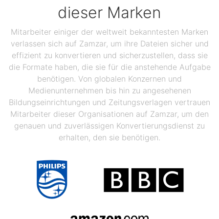
dieser Marken
Mitarbeiter einiger der weltweit bekanntesten Marken
verlassen sich auf Zamzar, um ihre Dateien sicher und
effizient zu konvertieren und sicherzustellen, dass sie
die Formate haben, die sie für die anstehende Aufgabe
benötigen. Von globalen Konzernen und
Medienunternehmen bis hin zu angesehenen
Bildungseinrichtungen und Zeitungsverlagen vertrauen
Mitarbeiter dieser Organisationen auf Zamzar, um den
genauen und zuverlässigen Konvertierungsdienst zu
erhalten, den sie benötigen.