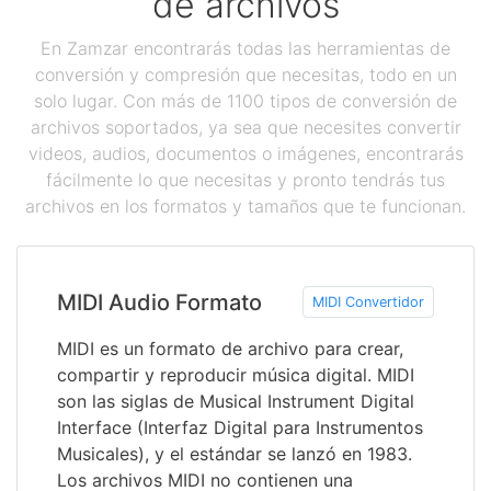
de archivos
En Zamzar encontrarás todas las herramientas de
conversión y compresión que necesitas, todo en un
solo lugar. Con más de 1100 tipos de conversión de
archivos soportados, ya sea que necesites convertir
videos, audios, documentos o imágenes, encontrarás
fácilmente lo que necesitas y pronto tendrás tus
archivos en los formatos y tamaños que te funcionan.
MIDI Audio Formato
MIDI Convertidor
MIDI es un formato de archivo para crear,
compartir y reproducir música digital. MIDI
son las siglas de Musical Instrument Digital
Interface (Interfaz Digital para Instrumentos
Musicales), y el estándar se lanzó en 1983.
Los archivos MIDI no contienen una