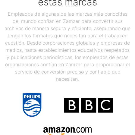
estas marcas
Empleados de algunas de las marcas más conocidas
del mundo confían en Zamzar para convertir sus
archivos de manera segura y eficiente, asegurando que
tengan los formatos que necesitan para el trabajo en
cuestión. Desde corporaciones globales y empresas de
medios, hasta establecimientos educativos respetados
y publicaciones periodísticas, los empleados de estas
organizaciones confían en Zamzar para proporcionar el
servicio de conversión preciso y confiable que
necesitan.