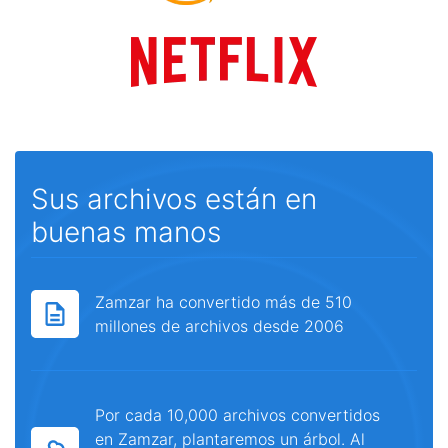
Sus archivos están en
buenas manos
Zamzar ha convertido más de 510
millones de archivos desde 2006
Por cada 10,000 archivos convertidos
en Zamzar, plantaremos un árbol. Al