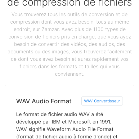
de compression de fichiers
Vous trouverez tous les outils de conversion et de
compression dont vous avez besoin, tous au même
endroit, sur Zamzar. Avec plus de 1100 types de
conversion de fichiers pris en charge, que vous ayez
besoin de convertir des vidéos, des audios, des
documents ou des images, vous trouverez facilement
ce dont vous avez besoin et aurez rapidement vos
fichiers dans les formats et tailles qui vous
conviennent.
WAV Audio Format
WAV Convertisseur
Le format de fichier audio WAV a été
développé par IBM et Microsoft en 1991.
WAV signifie Waveform Audio File Format
(format de fichier audio à forme d'onde) et