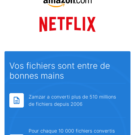
Vos fichiers sont entre de
bonnes mains
Zamzar a converti plus de 510 millions
de fichiers depuis 2006
Pour chaque 10 000 fichiers convertis