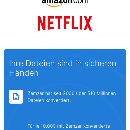
Ihre Dateien sind in sicheren
Händen
Zamzar hat seit 2006 über 510 Millionen
Dateien konvertiert.
Für je 10.000 mit Zamzar konvertierte