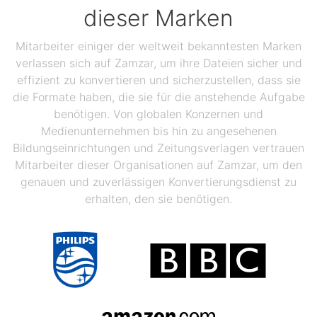
dieser Marken
Mitarbeiter einiger der weltweit bekanntesten Marken
verlassen sich auf Zamzar, um ihre Dateien sicher und
effizient zu konvertieren und sicherzustellen, dass sie
die Formate haben, die sie für die anstehende Aufgabe
benötigen. Von globalen Konzernen und
Medienunternehmen bis hin zu angesehenen
Bildungseinrichtungen und Zeitungsverlagen vertrauen
Mitarbeiter dieser Organisationen auf Zamzar, um den
genauen und zuverlässigen Konvertierungsdienst zu
erhalten, den sie benötigen.