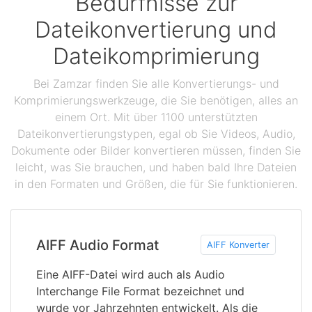
Bedürfnisse zur
Dateikonvertierung und
Dateikomprimierung
Bei Zamzar finden Sie alle Konvertierungs- und
Komprimierungswerkzeuge, die Sie benötigen, alles an
einem Ort. Mit über 1100 unterstützten
Dateikonvertierungstypen, egal ob Sie Videos, Audio,
Dokumente oder Bilder konvertieren müssen, finden Sie
leicht, was Sie brauchen, und haben bald Ihre Dateien
in den Formaten und Größen, die für Sie funktionieren.
AIFF Audio Format
AIFF Konverter
Eine AIFF-Datei wird auch als Audio
Interchange File Format bezeichnet und
wurde vor Jahrzehnten entwickelt. Als die