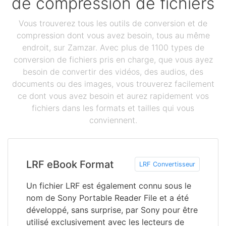
de compression de fichiers
Vous trouverez tous les outils de conversion et de
compression dont vous avez besoin, tous au même
endroit, sur Zamzar. Avec plus de 1100 types de
conversion de fichiers pris en charge, que vous ayez
besoin de convertir des vidéos, des audios, des
documents ou des images, vous trouverez facilement
ce dont vous avez besoin et aurez rapidement vos
fichiers dans les formats et tailles qui vous
conviennent.
LRF eBook Format
LRF Convertisseur
Un fichier LRF est également connu sous le
nom de Sony Portable Reader File et a été
développé, sans surprise, par Sony pour être
utilisé exclusivement avec les lecteurs de