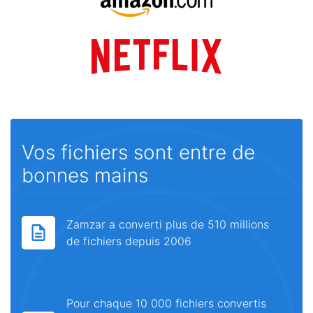
Vos fichiers sont entre de
bonnes mains
Zamzar a converti plus de 510 millions
de fichiers depuis 2006
Pour chaque 10 000 fichiers convertis