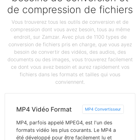
de compression de fichiers
Vous trouverez tous les outils de conversion et de
compression dont vous avez besoin, tous au même
endroit, sur Zamzar. Avec plus de 1100 types de
conversion de fichiers pris en charge, que vous ayez
besoin de convertir des vidéos, des audios, des
documents ou des images, vous trouverez facilement
ce dont vous avez besoin et aurez rapidement vos
fichiers dans les formats et tailles qui vous
conviennent.
MP4 Vidéo Format
MP4 Convertisseur
MP4, parfois appelé MPEG4, est l'un des
formats vidéo les plus courants. Le MP4 a
été développé pour être facilement lu et