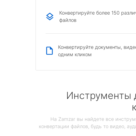
Конвертируйте более 150 разл
файлов
Конвертируйте документы, виде
одним кликом
Инструменты 
На Zamzar вы найдете все инструм
конвертации файлов, будь то видео, ауд