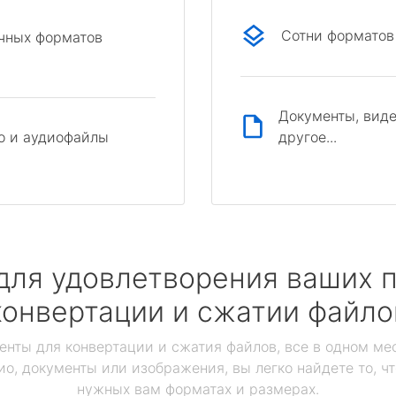
Сотни форматов
ичных форматов
Документы, виде
другое...
о и аудиофайлы
для удовлетворения ваших п
конвертации и сжатии файло
енты для конвертации и сжатия файлов, все в одном мес
ио, документы или изображения, вы легко найдете то, ч
нужных вам форматах и размерах.