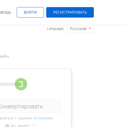
МОЩЬ
ВОЙТИ
РЕГИСТРИРОВАТЬ
Pyccĸий
Language
лайн
Конвертировать
ласиться с нашими
Условиями
Эл. адрес?