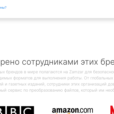
ены?
рено сотрудниками этих бр
ых брендов в мире полагаются на Zamzar для безопасно
димых форматов для выполнения работы. От глобальны
 и газетных изданий, сотрудники этих организаций дов
ый сервис по преобразованию файлов, который им нео