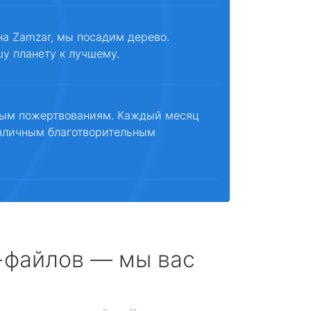
на Zamzar, мы посадим дерево.
шу планету к лучшему.
ным пожертвованиям. Каждый месяц
зличным благотворительным
с-файлов — мы вас