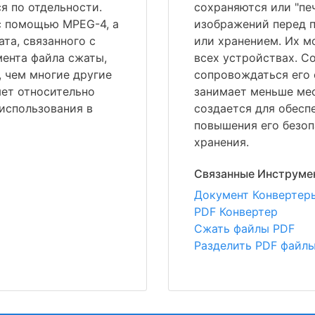
я по отдельности.
сохраняются или "пе
с помощью MPEG-4, а
изображений перед п
та, связанного с
или хранением. Их м
емента файла сжаты,
всех устройствах. С
 чем многие другие
сопровождаться его 
яет относительно
занимает меньше мес
использования в
создается для обесп
повышения его безоп
хранения.
Связанные Инструме
Документ Конвертер
PDF Конвертер
Сжать файлы PDF
Разделить PDF файл