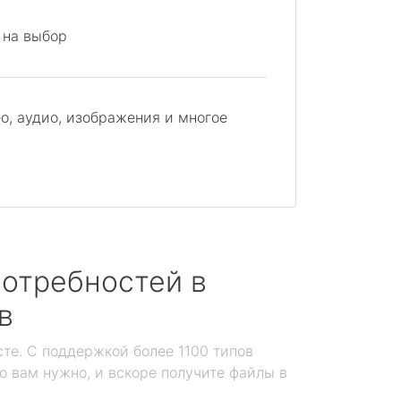
 на выбор
о, аудио, изображения и многое
отребностей в
в
те. С поддержкой более 1100 типов
то вам нужно, и вскоре получите файлы в