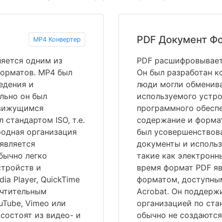
PDF Документ Ф
MP4 Конвертер
ляется одним из
PDF расшифровываетс
орматов. MP4 был
Он был разработан к
едения и
люди могли обменив
льно он был
используемого устро
движущимся
программного обеспе
 стандартом ISO, т.е.
содержание и форма
одная организация
был усовершенствова
является
документы и использ
бычно легко
такие как электронн
стройств и
время формат PDF я
a Player, QuickTime
форматом, доступны
очтительным
Acrobat. Он поддер
uTube, Vimeo или
организацией по ста
состоят из видео- и
обычно не создаются 