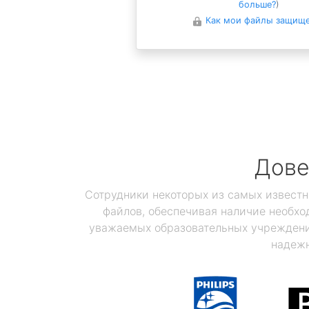
больше?
)
Как мои файлы защищ
Дове
Сотрудники некоторых из самых известн
файлов, обеспечивая наличие необхо
уважаемых образовательных учреждений
надежн