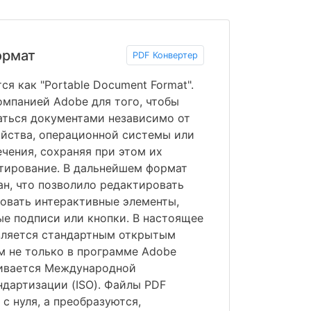
ормат
PDF Конвертер
я как "Portable Document Format".
омпанией Adobe для того, чтобы
аться документами независимо от
йства, операционной системы или
чения, сохраняя при этом их
тирование. В дальнейшем формат
н, что позволило редактировать
овать интерактивные элементы,
ые подписи или кнопки. В настоящее
вляется стандартным открытым
м не только в программе Adobe
живается Международной
ндартизации (ISO). Файлы PDF
с нуля, а преобразуются,