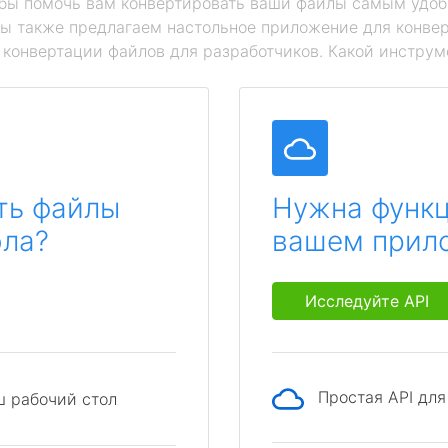
обы помочь вам конвертировать ваши файлы самым удоб
мы также предлагаем настольное приложение для конвер
й конвертации файлов для разработчиков. Какой инструм
ть файлы
Нужна функц
ола?
вашем прил
Исследуйте API
Простая API дл
ш рабочий стол