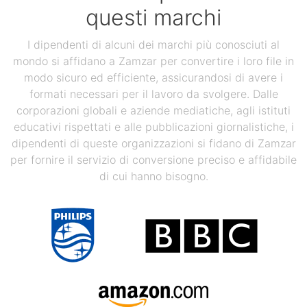
questi marchi
I dipendenti di alcuni dei marchi più conosciuti al
mondo si affidano a Zamzar per convertire i loro file in
modo sicuro ed efficiente, assicurandosi di avere i
formati necessari per il lavoro da svolgere. Dalle
corporazioni globali e aziende mediatiche, agli istituti
educativi rispettati e alle pubblicazioni giornalistiche, i
dipendenti di queste organizzazioni si fidano di Zamzar
per fornire il servizio di conversione preciso e affidabile
di cui hanno bisogno.