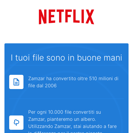
I tuoi file sono in buone mani
Zamzar ha convertito oltre 510 milioni di
file dal 2006
Per ogni 10.000 file convertiti su
Zamzar, pianteremo un albero.
Utilizzando Zamzar, stai aiutando a fare