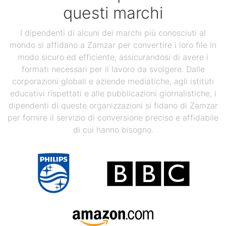
questi marchi
I dipendenti di alcuni dei marchi più conosciuti al
mondo si affidano a Zamzar per convertire i loro file in
modo sicuro ed efficiente, assicurandosi di avere i
formati necessari per il lavoro da svolgere. Dalle
corporazioni globali e aziende mediatiche, agli istituti
educativi rispettati e alle pubblicazioni giornalistiche, i
dipendenti di queste organizzazioni si fidano di Zamzar
per fornire il servizio di conversione preciso e affidabile
di cui hanno bisogno.