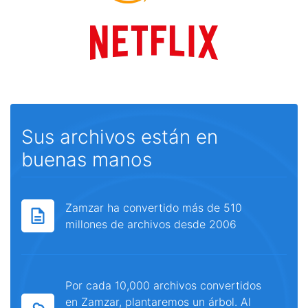
Sus archivos están en
buenas manos
Zamzar ha convertido más de 510
millones de archivos desde 2006
Por cada 10,000 archivos convertidos
en Zamzar, plantaremos un árbol. Al