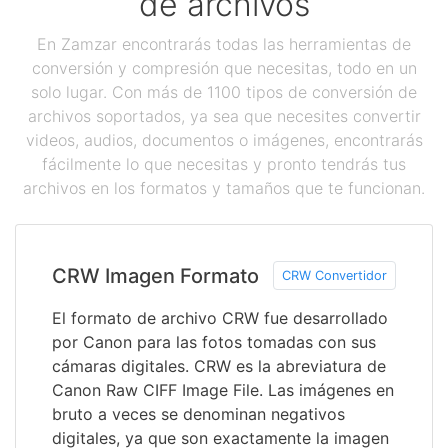
de archivos
En Zamzar encontrarás todas las herramientas de
conversión y compresión que necesitas, todo en un
solo lugar. Con más de 1100 tipos de conversión de
archivos soportados, ya sea que necesites convertir
videos, audios, documentos o imágenes, encontrarás
fácilmente lo que necesitas y pronto tendrás tus
archivos en los formatos y tamaños que te funcionan.
CRW Imagen Formato
CRW Convertidor
El formato de archivo CRW fue desarrollado
por Canon para las fotos tomadas con sus
cámaras digitales. CRW es la abreviatura de
Canon Raw CIFF Image File. Las imágenes en
bruto a veces se denominan negativos
digitales, ya que son exactamente la imagen