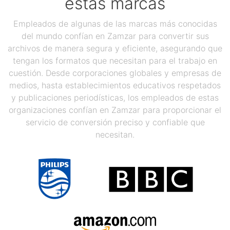
estas marcas
Empleados de algunas de las marcas más conocidas
del mundo confían en Zamzar para convertir sus
archivos de manera segura y eficiente, asegurando que
tengan los formatos que necesitan para el trabajo en
cuestión. Desde corporaciones globales y empresas de
medios, hasta establecimientos educativos respetados
y publicaciones periodísticas, los empleados de estas
organizaciones confían en Zamzar para proporcionar el
servicio de conversión preciso y confiable que
necesitan.