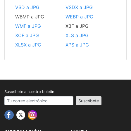
VSD a JPG
VSDX a JPG
WBMP a JPG
WEBP a JPG
WMF a JPG
X3F a JPG
XCF a JPG
XLS a JPG
XLSX a JPG
XPS a JPG
Suscríbete a nuestro boletín
Your email address
Suscríbete