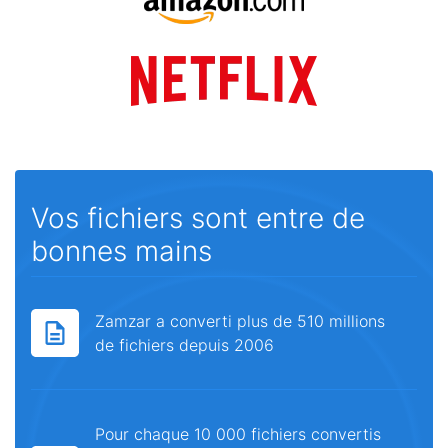
Vos fichiers sont entre de
bonnes mains
Zamzar a converti plus de 510 millions
de fichiers depuis 2006
Pour chaque 10 000 fichiers convertis