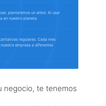
ar, plantaremos un árbol. Al usar
a en nuestro planeta.
aritativas regulares. Cada mes
 nuestra empresa a diferentes
tu negocio, te tenemos