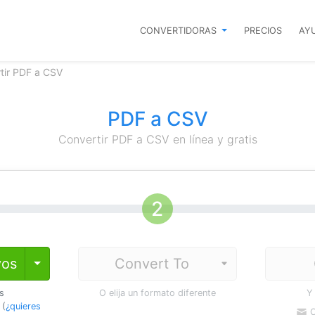
CONVERTIDORAS
PRECIOS
AY
tir PDF a CSV
PDF a CSV
Convertir PDF a CSV en línea y gratis
vos
Toggle Dropdown
os
O elija un formato diferente
Y
 (
¿quieres
C