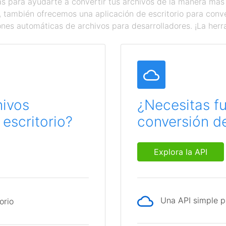
 para ayudarte a convertir tus archivos de la manera más
a, también ofrecemos una aplicación de escritorio para con
ones automáticas de archivos para desarrolladores. ¡La herr
hivos
¿Necesitas f
escritorio?
conversión de
Explora la API
Una API simple p
orio