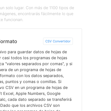
un solo lugar. Con más de 1100 tipos de
imágenes, encontrarás fácilmente lo que
te funcionan.
Formato
CSV Convertidor
hivo para guardar datos de hojas de
r casi todos los programas de hojas
ica "valores separados por comas", y si
uera de un programa de hojas de
n formato con los datos separados,
, puntos y comas o comillas. Si
ivo CSV en un programa de hojas de
t Excel, Apple Numbers, Google
alc, cada dato separado se transferirá
. Dado que los archivos CSV son