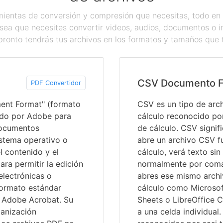
ientas de conversión y compresión que necesitas, todo en 
sea que necesites convertir videos, audios, documentos o 
pronto tendrás tus archivos en los formatos y tamaños que 
CSV Documento 
PDF Convertidor
ment Format" (formato
CSV es un tipo de arc
ado por Adobe para
cálculo reconocido po
documentos
de cálculo. CSV signif
istema operativo o
abre un archivo CSV f
l contenido y el
cálculo, verá texto si
ra permitir la edición
normalmente por comas
electrónicas o
abres ese mismo arch
formato estándar
cálculo como Microsof
n Adobe Acrobat. Su
Sheets o LibreOffice C
ganización
a una celda individual