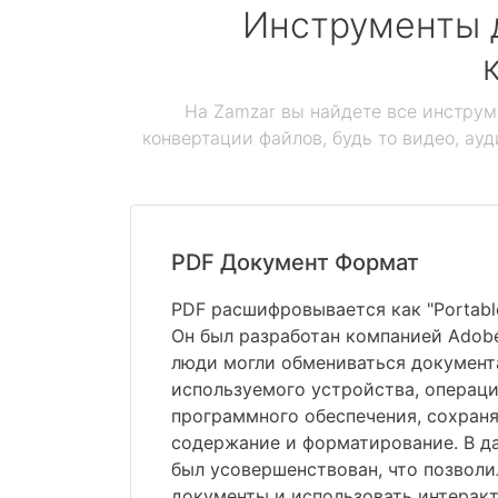
Инструменты 
На Zamzar вы найдете все инструм
конвертации файлов, будь то видео, ауд
PDF Документ Формат
PDF расшифровывается как "Portabl
Он был разработан компанией Adobe
люди могли обмениваться документ
используемого устройства, операц
программного обеспечения, сохраня
содержание и форматирование. В 
был усовершенствован, что позвол
документы и использовать интерак