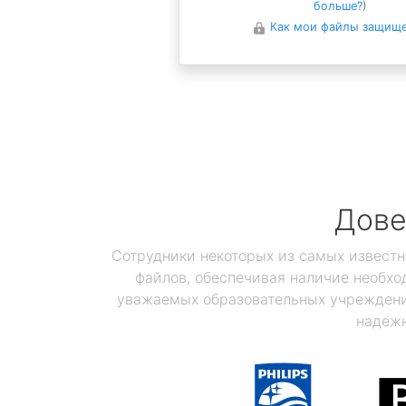
больше?
)
Как мои файлы защищ
Дове
Сотрудники некоторых из самых известн
файлов, обеспечивая наличие необхо
уважаемых образовательных учреждений
надежн