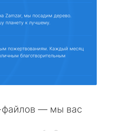
на Zamzar, мы посадим дерево.
шу планету к лучшему.
ным пожертвованиям. Каждый месяц
зличным благотворительным
с-файлов — мы вас