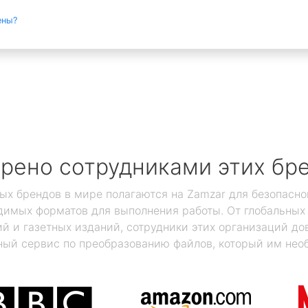
ены?
рено сотрудниками этих бр
ых брендов в мире полагаются на Zamzar для безопасно
димых форматов для выполнения работы. От глобальны
 и газетных изданий, сотрудники этих организаций дов
ый сервис по преобразованию файлов, который им нео