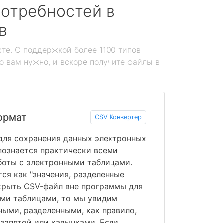
отребностей в
в
те. С поддержкой более 1100 типов
то вам нужно, и вскоре получите файлы в
ормат
CSV Конвертер
 для сохранения данных электронных
познается практически всеми
боты с электронными таблицами.
я как "значения, разделенные
ткрыть CSV-файл вне программы для
ыми таблицами, то мы увидим
ными, разделенными, как правило,
 запятой или кавычками. Если