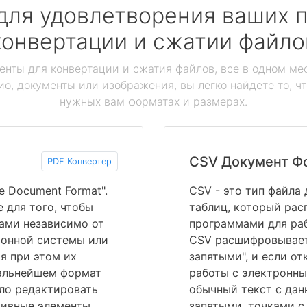
для удовлетворения ваших п
конвертации и сжатии файло
енты для конвертации и сжатия файлов, все в одном мес
ио, документы или изображения, вы легко найдете то, ч
нужных вам форматах и размерах.
CSV Документ Ф
PDF Конвертер
e Document Format".
CSV - это тип файла
 для того, чтобы
таблиц, который рас
ами независимо от
программами для ра
ионной системы или
CSV расшифровываетс
я при этом их
запятыми", и если о
дальнейшем формат
работы с электронн
ило редактировать
обычный текст с дан
тивные элементы,
запятыми, точками с