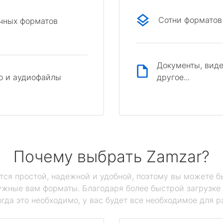
Сотни форматов
ичных форматов
Документы, виде
другое...
о и аудиофайлы
Почему выбрать Zamzar?
тся простой, надежной и удобной, поэтому вы можете б
нужные вам форматы. Благодаря более быстрой загрузк
огда это необходимо, у вас будет все необходимое для 