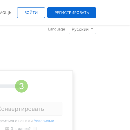
МОЩЬ
ВОЙТИ
РЕГИСТРИРОВАТЬ
Pyccĸий
Language
Конвертировать
ласиться с нашими
Условиями
Эл. адрес?