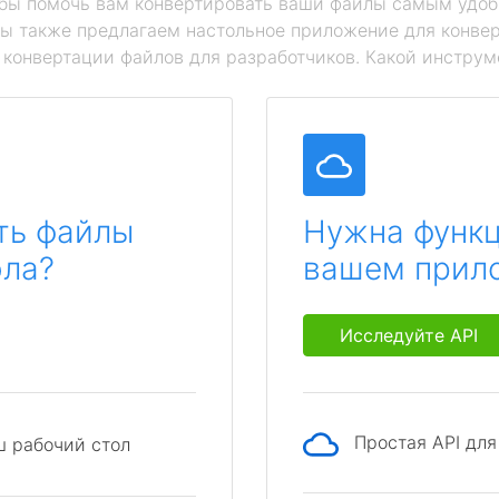
обы помочь вам конвертировать ваши файлы самым удоб
мы также предлагаем настольное приложение для конвер
й конвертации файлов для разработчиков. Какой инструм
ть файлы
Нужна функц
ола?
вашем прил
Исследуйте API
Простая API дл
ш рабочий стол